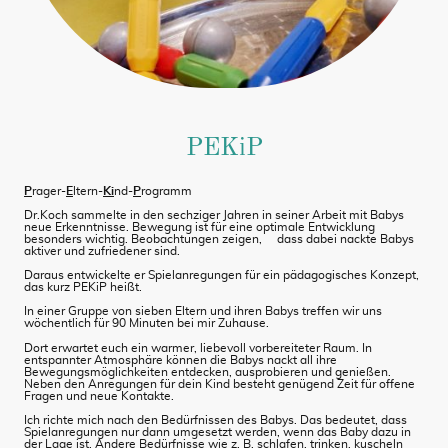
PEKiP
P
rager-
E
ltern-
Ki
nd-
P
rogramm
Dr.Koch sammelte in den sechziger Jahren in seiner Arbeit mit Babys
neue Erkenntnisse. Bewegung ist für eine optimale Entwicklung
besonders wichtig. Beobachtungen zeigen, dass dabei nackte Babys
aktiver und zufriedener sind.
Daraus entwickelte er Spielanregungen für ein pädagogisches Konzept,
das kurz PEKiP heißt.
In einer Gruppe von sieben Eltern und ihren Babys treffen wir uns
wöchentlich für 90 Minuten bei mir Zuhause.
Dort erwartet euch ein warmer, liebevoll vorbereiteter Raum. In
entspannter Atmosphäre können die Babys nackt all ihre
Bewegungsmöglichkeiten entdecken, ausprobieren und genießen.
Neben den Anregungen für dein Kind besteht genügend Zeit für offene
Fragen und neue Kontakte.
Ich richte mich nach den Bedürfnissen des Babys. Das bedeutet, dass
Spielanregungen nur dann umgesetzt werden, wenn das Baby dazu in
der Lage ist. Andere Bedürfnisse wie z. B. schlafen, trinken, kuscheln