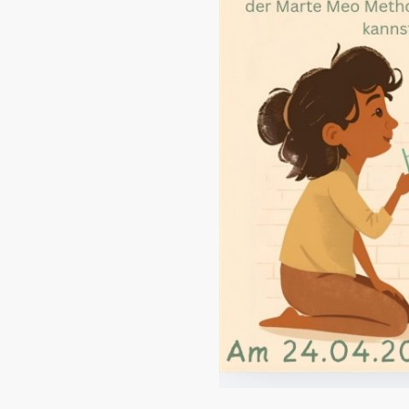
 dein Kind in der
st? Oder in
hne putzen, essen, schlafen,
, anderen Kindern begegnen.
ung als Eltern genießen
e an.
ir schon einmal einen Kurs
shop hast, dann melde dich
en Termin.