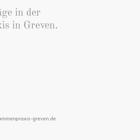
äge in der
s in Greven.
hr
bammenpraxis-greven.de