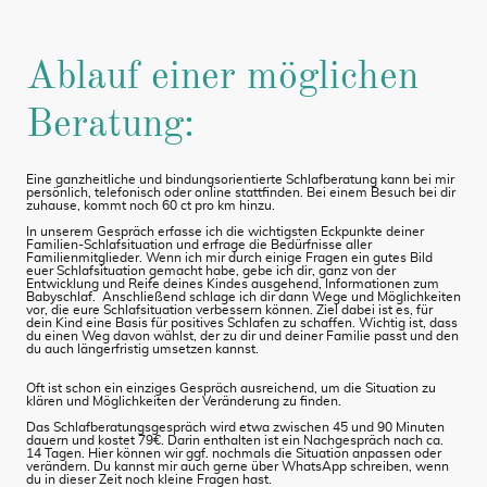
Ablauf einer möglichen
Beratung:
Eine ganzheitliche und bindungsorientierte Schlafberatung kann bei mir
persönlich, telefonisch oder online stattfinden. Bei einem Besuch bei dir
zuhause, kommt noch 60 ct pro km hinzu.
In unserem Gespräch erfasse ich die wichtigsten Eckpunkte deiner
Familien-Schlafsituation und erfrage die Bedürfnisse aller
Familienmitglieder. Wenn ich mir durch einige Fragen ein gutes Bild
euer Schlafsituation gemacht habe, gebe ich dir, ganz von der
Entwicklung und Reife deines Kindes ausgehend, Informationen zum
Babyschlaf. Anschließend schlage ich dir dann Wege und Möglichkeiten
vor, die eure Schlafsituation verbessern können. Ziel dabei ist es, für
dein Kind eine Basis für positives Schlafen zu schaffen. Wichtig ist, dass
du einen Weg davon wählst, der zu dir und deiner Familie passt und den
du auch längerfristig umsetzen kannst.
Oft ist schon ein einziges Gespräch ausreichend, um die Situation zu
klären und Möglichkeiten der Veränderung zu finden.
Das Schlafberatungsgespräch wird etwa zwischen 45 und 90 Minuten
dauern und kostet 79€. Darin enthalten ist ein Nachgespräch nach ca.
14 Tagen. Hier können wir ggf. nochmals die Situation anpassen oder
verändern. Du kannst mir auch gerne über WhatsApp schreiben, wenn
du in dieser Zeit noch kleine Fragen hast.